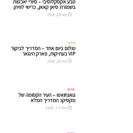
טבע אקסקלוסיבי – סיורי יאכטות
בשמורת סיאן קאאן, כרישי לוויתן
מאי 28, 2026
טולום
טולום ביום אחד – המדריך לביקור
VIP בעתיקות, פארק היגואר
מאי 28, 2026
יעדים
גואנחואטו – העיר הקסומה של
מקסיקו: המדריך המלא
אפריל 7, 2026