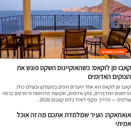
מלונות במקסיקו
בו סן לוקאס: כשהאוקיינוס השקט פוגש את
וקים האדומים
ו סן לוקאס היא אחד היעדים היפים במקסיקו ובעולם כולו.
מונים המדבריים, צוקי אדומים, שקיעות מדהימות וריזורטים ברמה
מית — מדריך מקיף לטיול בלוס קאבוס 2026.
אחאקה: העיר שמלמדת אתכם מה זה אוכל
יתי