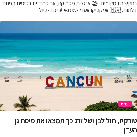
קשורת מקומית. 🏖️ אנגלית מספיקה, אך ספרדית בסיסית תפתח
מקסיקו #טיול-עצמאי #תכנון-טיול
יעדים
רקיז, חול לבן ושלווה: כך תמצאו את פיסת גן
דן