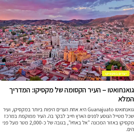
יעדים במקסיקו
אנחואטו – העיר הקסומה של מקסיקו: המדריך
לא
גואנחואטו Guanajuato היא אחת הערים היפות ביותר במקסיקו, ועיר
ל מטייל הנוסע לפנים הארץ חייב לבקר בה. העיר ממוקמת במרכז
מקסיקו באזור המכונה "אל באחיו", בגובה של כ-2,000 מטר מעל פני
.