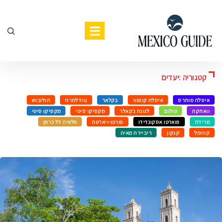
קטגוריה :יעדים
איסלה מוחרס
איסלה קונטוי
בקלאר
גוודלחרה
הולובוש
וואחקה
טולום
לגונת בקאלר
מקסיקו סיטי
מקסיקו סיטי
מרידה
פוארטו אסקונדידו
פורטו-ויארטה
פלאיה דל כרמן
קוזומל
קנקון
ריביירה מאיה