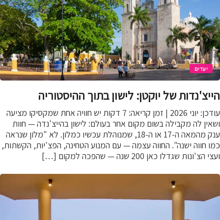
יעדים
יצ'נדות של יוקטן: לישון בתוך ההיסטוריה
עודכן: יוני 2026 | זמן קריאה: 7 דקות יש חוויה אחת שמקסיקו מציעה
ין לה מקבילה בשום מקום אחר בעולם: לישון בהייצ'נדה — חוות
ענק מהמאה ה-17 או ה-18, שמנוהלת עכשיו כמלון. לא "מלון שנראה
 חווה ישנה". החווה עצמה — עם המנוע הטחינה, הפצ'יות, הקשתות,
הצ'ונות שגדלו כאן 200 שנה — שהפכה למקום […]