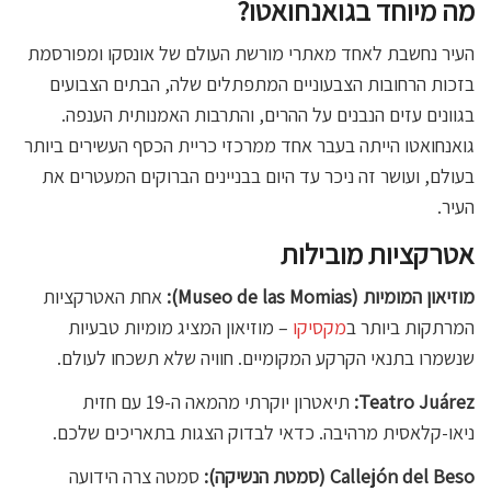
מה מיוחד בגואנחואטו?
העיר נחשבת לאחד מאתרי מורשת העולם של אונסקו ומפורסמת
בזכות הרחובות הצבעוניים המתפתלים שלה, הבתים הצבועים
בגוונים עזים הנבנים על ההרים, והתרבות האמנותית הענפה.
גואנחואטו הייתה בעבר אחד ממרכזי כריית הכסף העשירים ביותר
בעולם, ועושר זה ניכר עד היום בבניינים הברוקים המעטרים את
העיר.
אטרקציות מובילות
מוזיאון המומיות (Museo de las Momias):
אחת האטרקציות
המרתקות ביותר ב
מקסיקו
– מוזיאון המציג מומיות טבעיות
שנשמרו בתנאי הקרקע המקומיים. חוויה שלא תשכחו לעולם.
Teatro Juárez:
תיאטרון יוקרתי מהמאה ה-19 עם חזית
ניאו-קלאסית מרהיבה. כדאי לבדוק הצגות בתאריכים שלכם.
Callejón del Beso (סמטת הנשיקה):
סמטה צרה הידועה