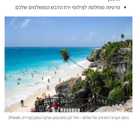
פרטיות מוחלטת לצילומי ירח הדבש המושלמים שלכם
החוף הקריבי המרהיב של טולום – חול לבן ומים בגוון טורקיז עמוק (קרדיט: Pexels)