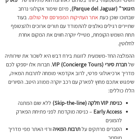
היגואר" (Parque del Jaguar)
, מיזם שימור אקולוגי נרחב
שבתוכו שוכן כעת
אתר העתיקות המפורסם של טולום
. בעוד
שתיירים רגילים נאלצים להתמודד עם תורים ארוכים ולהצטופף
תחת השמש הקופחת, מטיילי יוקרה חווים את המקום אחרת
לחלוטין.
ההמלצה החד-משמעית לזוגות בירח דבש היא לשכור את שירותיה
של
חברת סיורי VIP (Concierge Tours)
. חברות אלו יספקו לכם
מדריך ארכיאולוגי פרטי, לרוב אקדמאי מומחה לתרבות המאיה,
שיפגוש אתכם מחוץ לפארק עם רכב יוקרה ממוזג היטב. הסיורים
הללו כוללים:
כניסת VIP חלקה (Skip-the-line)
ללא שום המתנה
Early Access
– כניסה מוקדמת לפני פתיחת הפארק
להמונים
הסברים מרתקים על
תרבות המאיה
ורזי האתר מפי מדריך
מוסמך