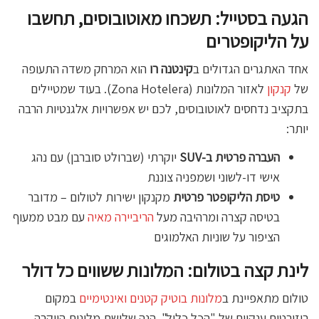
הגעה בסטייל: תשכחו מאוטובוסים, תחשבו
על הליקופטרים
אחד האתגרים הגדולים ב
קינטנה רו
הוא המרחק משדה התעופה
של
קנקון
לאזור המלונות (Zona Hotelera). בעוד שמטיילים
בתקציב נדחסים לאוטובוסים, לכם יש אפשרויות אלגנטיות הרבה
יותר:
העברה פרטית ב-SUV
יוקרתי (שברולט סוברבן) עם נהג
אישי דו-לשוני ושמפניה צוננת
טיסת הליקופטר פרטית
מקנקון ישירות לטולום – מדובר
בטיסה קצרה ומרהיבה מעל
הריביירה מאיה
עם מבט ממעוף
הציפור על שוניות האלמוגים
לינת קצה בטולום: המלונות ששווים כל דולר
טולום מתאפיינת ב
מלונות בוטיק קטנים ואינטימיים
במקום
ריזורטים ענקיים של "הכל כלול". הנה שלושת מלונות היוקרה