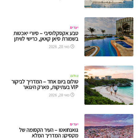
יעדים
טבע אקסקלוסיבי – סיורי יאכטות
בשמורת סיאן קאאן, כרישי לוויתן
מאי 28, 2026
טולום
טולום ביום אחד – המדריך לביקור
VIP בעתיקות, פארק היגואר
מאי 28, 2026
יעדים
גואנחואטו – העיר הקסומה של
מקסיקו: המדריך המלא