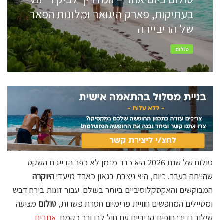
בעתיקות, פארק היגואר ומלונות הפאר
של הריביירה
טולום
טולום של שנת 2026 היא כבר מזמן לא כפר הדייגים השקט
שהייתה בעבר. כיום, היא ניצבת בגאון כאחד מיעדי
היוקרה
המבוקשים והאקסקלוסיביים ביותר בעולם. עבור זוגות בירח דבש
ומטיילים המחפשים חוויית פרימיום חסרת פשרות,
טולום
מציעה
שילוב נדיר: חופים קריביים עם חול לבן ורך כקמח,
אתרים