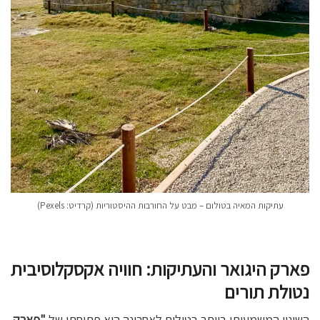
עתיקות המאיה בטולום – מבט על החורבות ההיסטוריות (קרדיט: Pexels)
פארק היגואר והעתיקות: חוויה אקסקלוסיבית
נטולת תורים
השינוי המשמעותי ביותר בטולום לאחרונה הוא פתיחתו של
"פארק