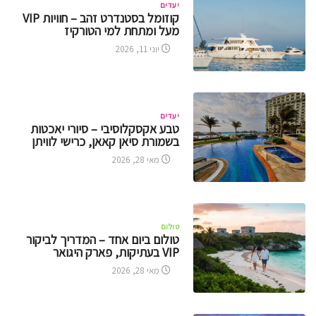
יעדים
קוזומל בסטנדרט זהב – חוויות VIP
מעל ומתחת למי הטורקיז
יוני 11, 2026
יעדים
טבע אקסקלוסיבי – סיורי יאכטות
בשמורת סיאן קאאן, כרישי לוויתן
מאי 28, 2026
טולום
טולום ביום אחד – המדריך לביקור
VIP בעתיקות, פארק היגואר
מאי 28, 2026