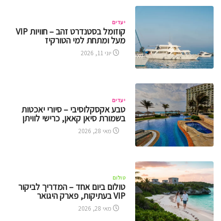
יעדים
קוזומל בסטנדרט זהב – חוויות VIP
מעל ומתחת למי הטורקיז
יוני 11, 2026
יעדים
טבע אקסקלוסיבי – סיורי יאכטות
בשמורת סיאן קאאן, כרישי לוויתן
מאי 28, 2026
טולום
טולום ביום אחד – המדריך לביקור
VIP בעתיקות, פארק היגואר
מאי 28, 2026