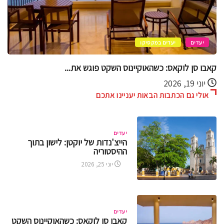
יעדים
קוזומל
קוזומל בסטנדרט זהב – חוויות VIP מעל...
יוני 11, 2026
אולי גם הכתבות הבאות יעניינו אתכם
יעדים
הייצ'נדות של יוקטן: לישון בתוך
ההיסטוריה
יוני 25, 2026
יעדים
קאבו סן לוקאס: כשהאוקיינוס השקט