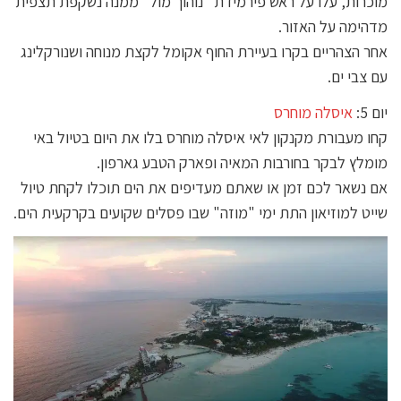
מוכרות, עלו על ראש פירמידת "נוהוך מול" ממנה נשקפת תצפית
מדהימה על האזור.
אחר הצהריים בקרו בעיירת החוף אקומל לקצת מנוחה ושנורקלינג
עם צבי ים.
יום 5:
איסלה מוחרס
קחו מעבורת מקנקון לאי איסלה מוחרס בלו את היום בטיול באי
מומלץ לבקר בחורבות המאיה ופארק הטבע גארפון.
אם נשאר לכם זמן או שאתם מעדיפים את הים תוכלו לקחת טיול
שייט למוזיאון התת ימי "מוזה" שבו פסלים שקועים בקרקעית הים.