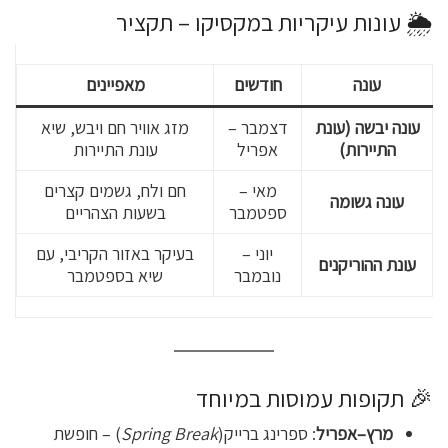
🌦️ עונות עיקריות במקסיקו – תקציר
עונה
חודשים
מאפיינים
עונה יבשה (עונת
דצמבר –
מזג אוויר חם ויבש, שיא
התיירות)
אפריל
עונת התיירות
מאי –
חם ולח, גשמים קצרים
עונה גשומה
ספטמבר
בשעות הצהריים
יוני –
בעיקר באזור הקריבי, עם
עונת ההוריקנים
נובמבר
שיא בספטמבר
🎉 תקופות עמוסות במיוחד
מרץ–אפריל
: ספרינג ברייק(
Spring Break
) – חופשת