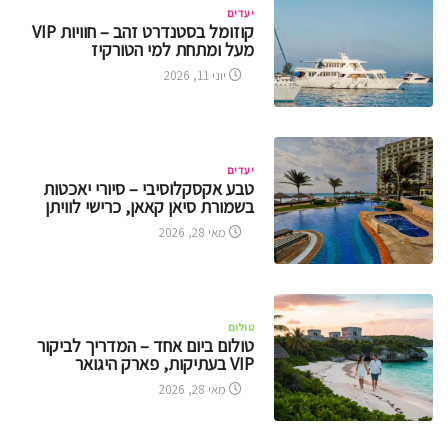
יעדים
קוזומל בסטנדרט זהב – חוויות VIP
מעל ומתחת למי הטורקיז
יוני 11, 2026
יעדים
טבע אקסקלוסיבי – סיורי יאכטות
בשמורת סיאן קאאן, כרישי לוויתן
מאי 28, 2026
טולום
טולום ביום אחד – המדריך לביקור
VIP בעתיקות, פארק היגואר
מאי 28, 2026