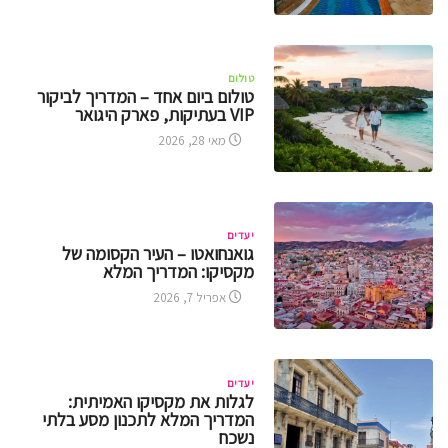
טולום
טולום ביום אחד – המדריך לביקור
VIP בעתיקות, פארק היגואר
מאי 28, 2026
יעדים
גואנחואטו – העיר הקסומה של
מקסיקו: המדריך המלא
אפריל 7, 2026
יעדים
לגלות את מקסיקו האמיתית:
המדריך המלא לתכנון מסע בלתי
נשכח