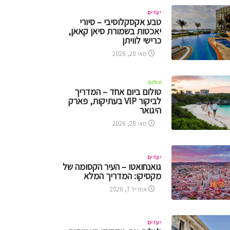
יעדים
טבע אקסקלוסיבי – סיורי
יאכטות בשמורת סיאן קאאן,
כרישי לוויתן
מאי 28, 2026
טולום
טולום ביום אחד – המדריך
לביקור VIP בעתיקות, פארק
היגואר
מאי 28, 2026
יעדים
גואנחואטו – העיר הקסומה של
מקסיקו: המדריך המלא
אפריל 7, 2026
יעדים