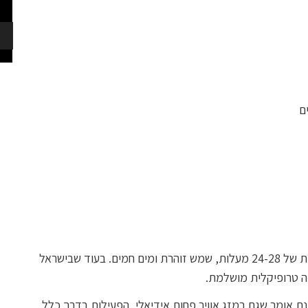
ם
עם טמפרטורות של 24-28 מעלות, שמש זוהרת ומים חמים. בעוד שבישראל
יה טרופיקלית מושלמת.
נת אומר שגם במזג אוויר פחות אידיאלי, הפעילות בדרך כלל