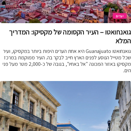
יעדים
אנחואטו – העיר הקסומה של מקסיקו: המדריך
לא
גואנחואטו Guanajuato היא אחת הערים היפות ביותר במקסיקו, ועיר
ל מטייל הנוסע לפנים הארץ חייב לבקר בה. העיר ממוקמת במרכז
מקסיקו באזור המכונה "אל באחיו", בגובה של כ-2,000 מטר מעל פני
.