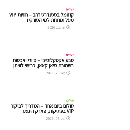
יעדים
קוזומל בסטנדרט זהב – חוויות VIP
מעל ומתחת למי הטורקיז
יוני 11, 2026
יעדים
טבע אקסקלוסיבי – סיורי יאכטות
בשמורת סיאן קאאן, כרישי לוויתן
מאי 28, 2026
טולום
טולום ביום אחד – המדריך לביקור
VIP בעתיקות, פארק היגואר
מאי 28, 2026