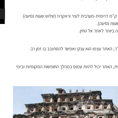
אל טחין נמצא במרכז מדינת וראקרוז במקסיקו 255 ק"מ דרומית-מערבית לעיר וראקרוז (שלוש שעות נסיעה)
ת, האתר יכול להיות עמוס במהלך החופשות המקומיות ובימי