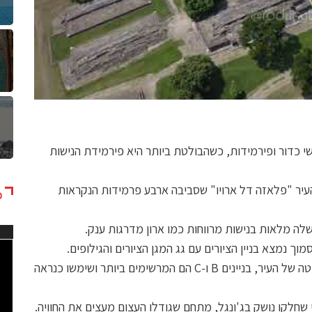
י כדור ופירמידות, כשהבולטת ביותר היא פירמידת הנישות
עיר "פלאזה דל ארויו" שסביבה ארבע פרמידות הנקראות
כ
נגן
וידא
נמצא בניין הציורים עם גג המגן הציורים והגילופים.
טאג'ין צ'יקו הוא אזור גובבה יותר שבו התגוררה האליטה של העיר, בניינים B ו-C הם המרשימים ביותר ושימשו כנראה
שחלקו נושק בג'ונגל, מתחם שגודלו העצום מעצים את החוויה.