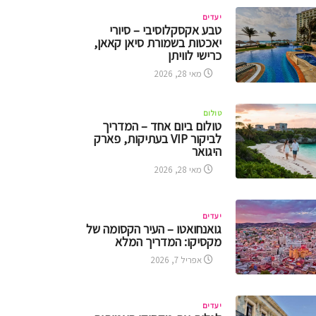
יעדים
טבע אקסקלוסיבי – סיורי
יאכטות בשמורת סיאן קאאן,
כרישי לוויתן
מאי 28, 2026
טולום
טולום ביום אחד – המדריך
לביקור VIP בעתיקות, פארק
היגואר
מאי 28, 2026
יעדים
גואנחואטו – העיר הקסומה של
מקסיקו: המדריך המלא
אפריל 7, 2026
יעדים