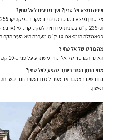
איפה נמצא אל טחין? איך מגיעים לאל טחין?
וכ-285 ק"מ צפונית-מזרחית למקסיקו סיטי (ארבע שעות נסיעה).
פפאנטלה הנמצאת 10 ק"מ מערבה היא העיר הקרובה ביותר לאתר אל טחין.
מה גודלו של אל טחין?
האתר המרכזי של אל טחין משתרע על פני כ-10 קמ"ר, האתר עצמו הוא ענקי ואפשר להסתובב בו זמן רב.
מתי הזמן הטוב ביותר להגיע לאל טחין?
בחודשים דצמבר עד אפריל מזג האוויר חם ויבש יחסי
ראשון.