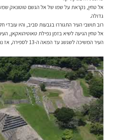
גדולה.
רוב תושבי העיר התגוררו בגבעות סביב, והיו עובדי ח
אל טחין הגיעה לשיא בזמן נפילת טאוטיהואקאן, הע
העיר המשיכה לשגשג עד המאה ה-13 לספירה, אז נהרסה לגמרי ככל הנראה על ידי הצ'יצ'ימקים.