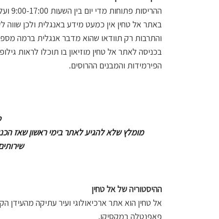
ההריסות פתוחות מדי יום בין השעות 9:00-17:00 ועלות הביקור היא 80 פזו – מומלץ לא להגיע ביום ראשון.
באתר אל טחין אין כמעט מידע באנגלית ולכן שווה 
והתרבות רק תוודאו שהוא מדבר אנגלית ברמה מספ
בכניסה לאתר אל טחין מוזיאון בו תוכלו לראות גילופי
הפירמידות והמבנים ההרוסים.
ט
מומלץ שלא להגיע לאתר בימי ראשון שאז הכני
שירותים
ההיסטוריה של אל טחין
אל טחין הוא אתר ארכיאולוגי ועיר עתיקה מהעידן 
פאפנטלה במקסיקו.