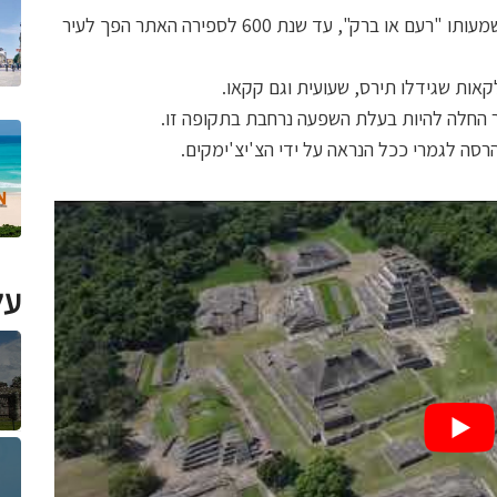
אל טחין, נקראת על שמו של אל הגשם טוטונאק שמשמעותו "רעם או ברק", עד שנת 600 לספירה האתר הפך לעיר
לקאות שגידלו תירס, שעועית וגם קקאו.
יר החלה להיות בעלת השפעה נרחבת בתקופה זו.
על