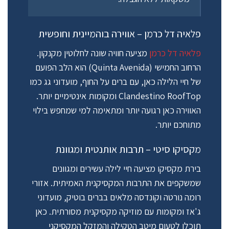
פלאיה דל כרמן – אווירה בוהמיינית וחופשית
פלאיה דל כרמן
מציעה חוויה שונה לחלוטין מקנקון.
הרחוב החמישי (Quinta Avenida) הוא הלב הפועם
של חיי הלילה כאן, עם ברים על החוף, מועדוני גג כמו
Clandestino RoofTop ומקומות אינטימיים יותר.
האווירה כאן רגועה יותר ומתאימה למי שמחפש בילוי
מתוחכם יותר.
מקסיקו סיטי – תרבות אותנטית ומגוונת
בירת מקסיקו מציעה חיי לילה עשירים ומגוונים
שמשקפים את התרבות המקסיקנית האמיתית. אזורי
רומה נורטה וקונדסה מלאים בברים בוטיק, מועדוני
ג'אז ומקומות עם מוזיקה מקסיקנית מסורתית. כאן
תוכלו לטעום מיטב הטקילה והמזקל המקסיקני