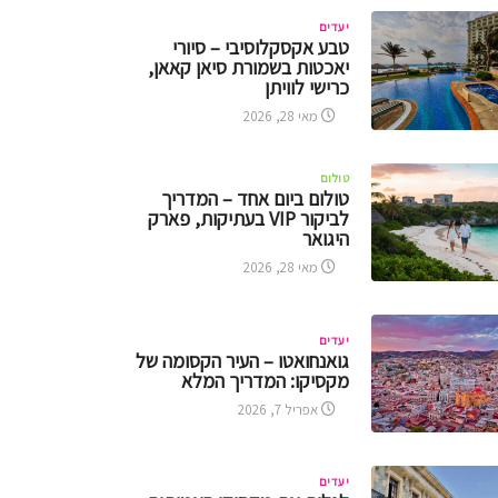
יעדים
טבע אקסקלוסיבי – סיורי
יאכטות בשמורת סיאן קאאן,
כרישי לוויתן
מאי 28, 2026
טולום
טולום ביום אחד – המדריך
לביקור VIP בעתיקות, פארק
היגואר
מאי 28, 2026
יעדים
גואנחואטו – העיר הקסומה של
מקסיקו: המדריך המלא
אפריל 7, 2026
יעדים