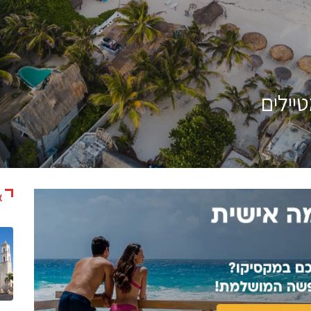
יילים
א