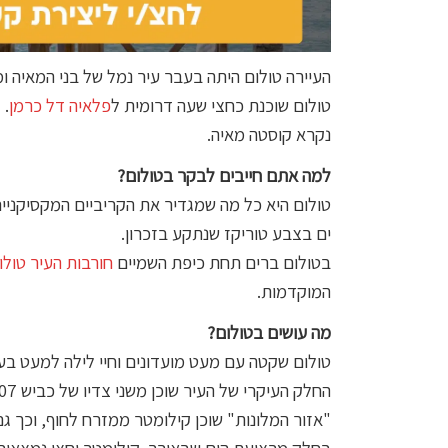
העיירה טולום היתה בעבר עיר נמל של בני המאיה ומב
טולום שוכנת כחצי שעה דרומית ל
פלאיה דל כרמן
. 
נקרא קוסטה מאיה.
למה אתם חייבים לבקר בטולום?
טולום היא כל מה שמגדיר את הקריביים המקסיקניים,
ים בצבע טוריקז שנתקע בזכרון.
בטולום ברים תחת כיפת השמיים
חורבות העיר טולו
המוקדמות.
מה עושים בטולום?
טולום שקטה עם מעט מועדונים וחיי לילה למעט בע
החלק העיקרי של העיר שוכן משני צדיו של כביש 307, החוצה את הריביירה מאיה מדרום
"אזור המלונות" שוכן קילומטר ממזרח לחוף, וכך גם