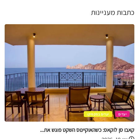
כתבות מעניינות
יעדים
קוזומל
קוזומל בסטנדרט זהב – חוויות VIP מעל...
יוני 11, 2026