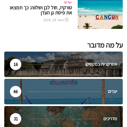
יעדים
טורקיז, חול לבן ושלווה: כך תמצאו
את פיסת גן העדן
ינואר 14, 2026
על מה מדובר
אטרקציות במקסיקו
16
יעדים
46
מדריכים
31