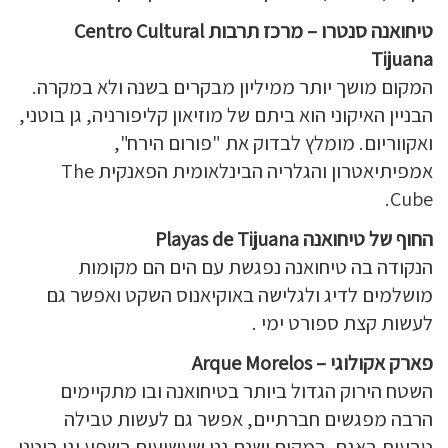
טיחואנה סנטרו – מרכז תרבות Centro Cultural
Tijuana
המקום מושך יותר ממיליון מבקרים בשנה ולא במקרה.
הבניין האיקוני הוא ביתם של מוזיאון קליפורניה, גן בוטני,
ואקווריום. מומלץ לבדוק את "פורום הירח",
אמפיתיאטרון והגלריה הבינלאומית הפאנקית The
Cube.
החוף של טיחואנה Playas de Tijuana
הנקודה בה טיחואנה נפגשת עם הים הם מקומות
מושלמים לדיג ולגלישה באוקיאנוס השקט ואפשר גם
לעשות קצת ספורט ימי .
פארק אקולוגי – Arque Morelos
השטח הירוק הגדול ביותר בטיחואנה ובו מתקיימים
הרבה מפגשים חברתיים, אפשר גם לעשות טבילה
טבעית באגם. במקום ישנם גני שעשועים בשפע וגן בוטני