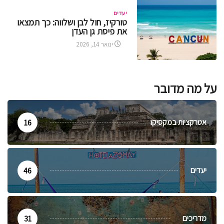
יעדים
טורקיז, חול לבן ושלווה: כך תמצאו
את פיסת גן העדן
ינואר 14, 2026
על מה מדובר
אטרקציות במקסיקו
16
יעדים
46
מדריכים
31