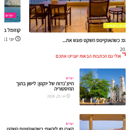
יעדים
קוזומל
קוזומל בסטנדרט זהב – חוויות VIP מעל...
יוני 11, 2026
אולי גם הכתבות הבאות יעניינו אתכם
יעדים
הייצ'נדות של יוקטן: לישון בתוך
ההיסטוריה
יוני 25, 2026
יעדים
קאבו סן לוקאס: כשהאוקיינוס השקט