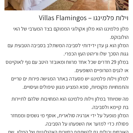
וילות פלמינגו – Villas Flamingos
מלון פלמינגו הוא מלון אקולוגי הממוקם בצד המערבי של האי
הולובוקס.
המלון הוא גן עדן ידידותי לסביבה המשתלב בסביבה הטבעית עם
גגות הסכך שלו וריהוט העץ הכפרי.
במלון 29 חדרים שכל אחד מרווח ומאובזר היטב עם נוף לאוקיינוס
או לגנים הטרופיים השופעים.
למלון וילות פלמינגו יש מסעדה באתר המגישה פירות ים טריים
והתמחויות מקומיות, ספא המציע מגוון טיפולים ועיסויים.
מה שמיוחד במלון וילות פלמינגו הוא המחויבות שלהם לתיירות
בת קיימא ולסביבה.
המלון מופעל על ידי אנרגיה סולארית, אוסף מי גשמים וממחזר
פסולת כדי למזער את השפעתו על הסביבה.
האורחים יכולים גם להשתתף בסיורים האקולוגיים של המלון, שם